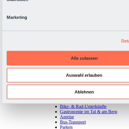
Marketing
Det
Alle zulassen
Auswahl erlauben
Zurück
Ablehnen
Alles zur Urlaubsregion Sölden
Almen & Hütten
Bike- & Rad-Unterkünfte
Gastronomie im Tal & am Berg
Anreise
Bus-Transport
Parken