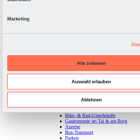
Marketing
Det
Alle zulassen
Auswahl erlauben
Zurück
Ablehnen
Alles zur Urlaubsregion Sölden
Almen & Hütten
Bike- & Rad-Unterkünfte
Gastronomie im Tal & am Berg
Anreise
Bus-Transport
Parken