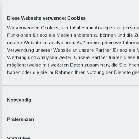
Zurück
Die flowigste Nation der Alpen
Facts
Diese Webseite verwendet Cookies
Bürger:in werden
FAQs
Wir verwenden Cookies, um Inhalte und Anzeigen zu persona
Bikepark-Rules
Funktionen für soziale Medien anbieten zu können und die Zug
Bikepark-Partnerschaften
Nachhaltigkeit in der BRS
unsere Website zu analysieren. Außerdem geben wir Informat
Bikepark & Tickets
Verwendung unserer Website an unsere Partner für soziale 
Werbung und Analysen weiter. Unsere Partner führen diese 
möglicherweise mit weiteren Daten zusammen, die Sie ihnen 
haben oder die sie im Rahmen Ihrer Nutzung der Dienste g
Einwilligungsauswahl
Notwendig
Präferenzen
Statistiken