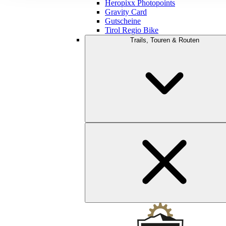
Heropixx Photopoints
Gravity Card
Gutscheine
Tirol Regio Bike
Trails, Touren & Routen