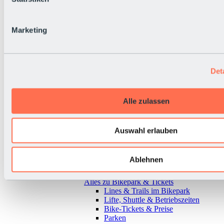
Marketing
Det
Alle zulassen
Auswahl erlauben
Ablehnen
Zurück
Alles zu Bikepark & Tickets
Lines & Trails im Bikepark
Lifte, Shuttle & Betriebszeiten
Bike-Tickets & Preise
Parken