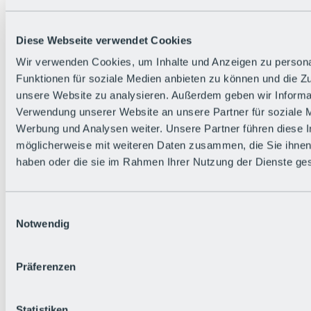
Zurück
Die flowigste Nation der Alpen
Facts
Diese Webseite verwendet Cookies
Bürger:in werden
FAQs
Wir verwenden Cookies, um Inhalte und Anzeigen zu persona
Bikepark-Rules
Funktionen für soziale Medien anbieten zu können und die Zug
Bikepark-Partnerschaften
Nachhaltigkeit in der BRS
unsere Website zu analysieren. Außerdem geben wir Informat
Bikepark & Tickets
Verwendung unserer Website an unsere Partner für soziale 
Werbung und Analysen weiter. Unsere Partner führen diese 
möglicherweise mit weiteren Daten zusammen, die Sie ihnen 
haben oder die sie im Rahmen Ihrer Nutzung der Dienste g
Einwilligungsauswahl
Notwendig
Präferenzen
Statistiken