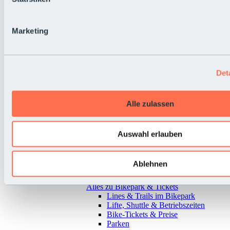
Marketing
Det
Alle zulassen
Auswahl erlauben
Ablehnen
Zurück
Alles zu Bikepark & Tickets
Lines & Trails im Bikepark
Lifte, Shuttle & Betriebszeiten
Bike-Tickets & Preise
Parken