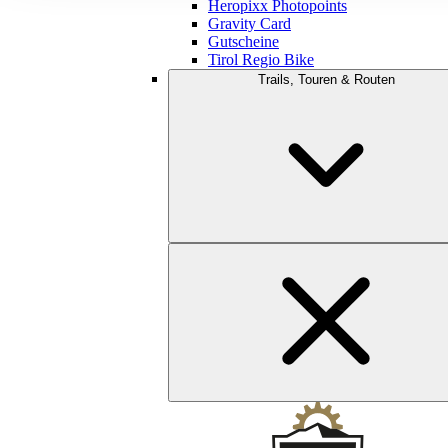
Heropixx Photopoints
Gravity Card
Gutscheine
Tirol Regio Bike
Trails, Touren & Routen