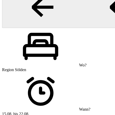
Wo?
Region Sölden
Wann?
15.08. bis 22.08.