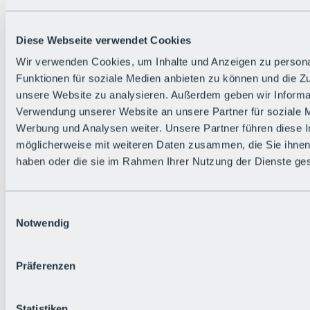
Die flowigste Nation der Alpen
Facts
Bürger:in werden
FAQs
Diese Webseite verwendet Cookies
Bikepark-Rules
Wir verwenden Cookies, um Inhalte und Anzeigen zu persona
Bikepark-Partnerschaften
Nachhaltigkeit in der BRS
Funktionen für soziale Medien anbieten zu können und die Zug
Bikepark & Tickets
unsere Website zu analysieren. Außerdem geben wir Informat
Verwendung unserer Website an unsere Partner für soziale 
Werbung und Analysen weiter. Unsere Partner führen diese 
möglicherweise mit weiteren Daten zusammen, die Sie ihnen 
haben oder die sie im Rahmen Ihrer Nutzung der Dienste g
Einwilligungsauswahl
Notwendig
Präferenzen
Statistiken