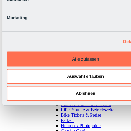
Marketing
Det
Alle zulassen
Auswahl erlauben
Ablehnen
Zurück
Alles zu Bikepark & Tickets
Lines & Trails im Bikepark
Lifte, Shuttle & Betriebszeiten
Bike-Tickets & Preise
Parken
Heropixx Photopoints
Gravity Card