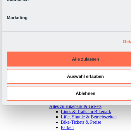
Marketing
Det
Alle zulassen
Auswahl erlauben
Ablehnen
Zurück
Alles zu Bikepark & Tickets
Lines & Trails im Bikepark
Lifte, Shuttle & Betriebszeiten
Bike-Tickets & Preise
Parken