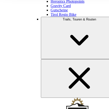
Heropixx Photopoints
Gravity Card
Gutscheine
Tirol Regio Bike
Trails, Touren & Routen