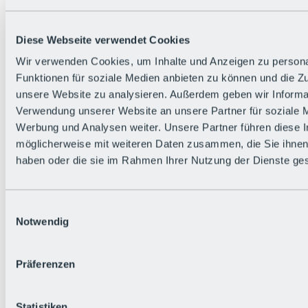
Zurück
Die flowigste Nation der Alpen
Facts
Diese Webseite verwendet Cookies
Bürger:in werden
FAQs
Wir verwenden Cookies, um Inhalte und Anzeigen zu persona
Bikepark-Rules
Funktionen für soziale Medien anbieten zu können und die Zug
Bikepark-Partnerschaften
Nachhaltigkeit in der BRS
unsere Website zu analysieren. Außerdem geben wir Informat
Bikepark & Tickets
Verwendung unserer Website an unsere Partner für soziale 
Werbung und Analysen weiter. Unsere Partner führen diese 
möglicherweise mit weiteren Daten zusammen, die Sie ihnen 
haben oder die sie im Rahmen Ihrer Nutzung der Dienste g
Einwilligungsauswahl
Notwendig
Präferenzen
Statistiken