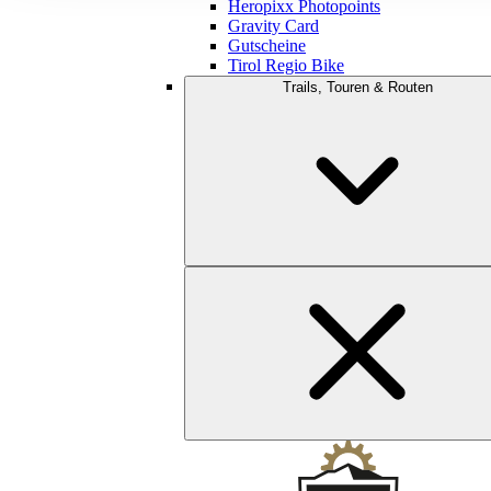
Heropixx Photopoints
Gravity Card
Gutscheine
Tirol Regio Bike
Trails, Touren & Routen