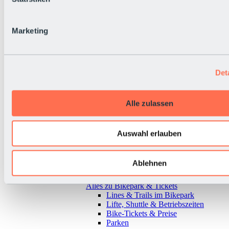
Marketing
Det
Alle zulassen
Auswahl erlauben
Ablehnen
Zurück
Alles zu Bikepark & Tickets
Lines & Trails im Bikepark
Lifte, Shuttle & Betriebszeiten
Bike-Tickets & Preise
Parken