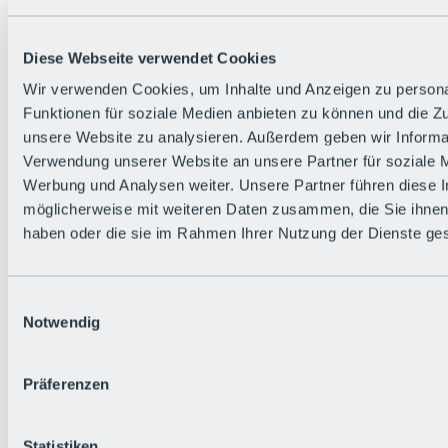
Zurück
Die flowigste Nation der Alpen
Facts
Diese Webseite verwendet Cookies
Bürger:in werden
FAQs
Wir verwenden Cookies, um Inhalte und Anzeigen zu persona
Bikepark-Rules
Funktionen für soziale Medien anbieten zu können und die Zug
Bikepark-Partnerschaften
Nachhaltigkeit in der BRS
unsere Website zu analysieren. Außerdem geben wir Informat
Bikepark & Tickets
Verwendung unserer Website an unsere Partner für soziale 
Werbung und Analysen weiter. Unsere Partner führen diese 
möglicherweise mit weiteren Daten zusammen, die Sie ihnen 
haben oder die sie im Rahmen Ihrer Nutzung der Dienste g
Einwilligungsauswahl
Notwendig
Präferenzen
Statistiken