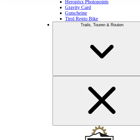
Heropixx Photopoints
Gravity Card
Gutscheine
Tirol Regio Bike
Trails, Touren & Routen