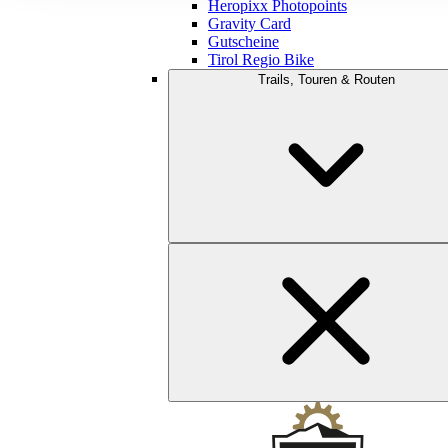
Heropixx Photopoints
Gravity Card
Gutscheine
Tirol Regio Bike
Trails, Touren & Routen