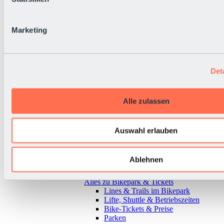
Marketing
Det
Alle zulassen
Auswahl erlauben
Ablehnen
Zurück
Alles zu Bikepark & Tickets
Lines & Trails im Bikepark
Lifte, Shuttle & Betriebszeiten
Bike-Tickets & Preise
Parken