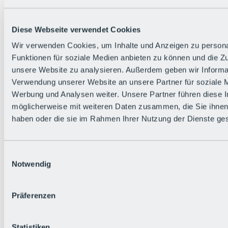
Zurück
Die flowigste Nation der Alpen
Facts
Diese Webseite verwendet Cookies
Bürger:in werden
FAQs
Wir verwenden Cookies, um Inhalte und Anzeigen zu persona
Bikepark-Rules
Funktionen für soziale Medien anbieten zu können und die Zug
Bikepark-Partnerschaften
Nachhaltigkeit in der BRS
unsere Website zu analysieren. Außerdem geben wir Informat
Bikepark & Tickets
Verwendung unserer Website an unsere Partner für soziale 
Werbung und Analysen weiter. Unsere Partner führen diese 
möglicherweise mit weiteren Daten zusammen, die Sie ihnen 
haben oder die sie im Rahmen Ihrer Nutzung der Dienste g
Einwilligungsauswahl
Notwendig
Präferenzen
Statistiken