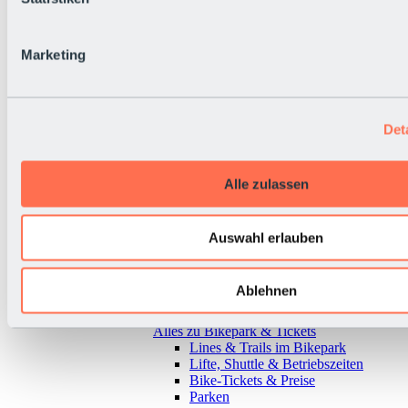
Marketing
Det
Alle zulassen
Auswahl erlauben
Ablehnen
Zurück
Alles zu Bikepark & Tickets
Lines & Trails im Bikepark
Lifte, Shuttle & Betriebszeiten
Bike-Tickets & Preise
Parken