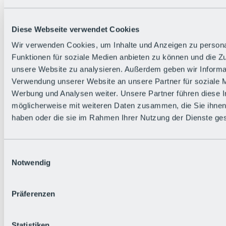
Zurück
Die flowigste Nation der Alpen
Facts
Diese Webseite verwendet Cookies
Bürger:in werden
FAQs
Wir verwenden Cookies, um Inhalte und Anzeigen zu persona
Bikepark-Rules
Funktionen für soziale Medien anbieten zu können und die Zug
Bikepark-Partnerschaften
Nachhaltigkeit in der BRS
unsere Website zu analysieren. Außerdem geben wir Informat
Bikepark & Tickets
Verwendung unserer Website an unsere Partner für soziale 
Werbung und Analysen weiter. Unsere Partner führen diese 
möglicherweise mit weiteren Daten zusammen, die Sie ihnen 
haben oder die sie im Rahmen Ihrer Nutzung der Dienste g
Einwilligungsauswahl
Notwendig
Präferenzen
Statistiken