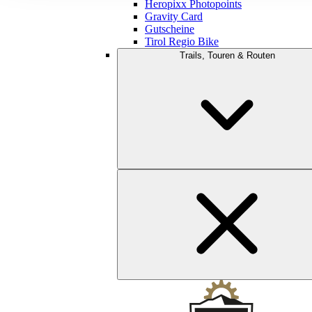
Heropixx Photopoints
Gravity Card
Gutscheine
Tirol Regio Bike
Trails, Touren & Routen