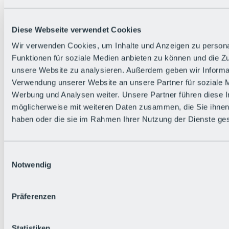
Zurück
Die flowigste Nation der Alpen
Facts
Diese Webseite verwendet Cookies
Bürger:in werden
FAQs
Wir verwenden Cookies, um Inhalte und Anzeigen zu persona
Bikepark-Rules
Funktionen für soziale Medien anbieten zu können und die Zug
Bikepark-Partnerschaften
Nachhaltigkeit in der BRS
unsere Website zu analysieren. Außerdem geben wir Informat
Bikepark & Tickets
Verwendung unserer Website an unsere Partner für soziale 
Werbung und Analysen weiter. Unsere Partner führen diese 
möglicherweise mit weiteren Daten zusammen, die Sie ihnen 
haben oder die sie im Rahmen Ihrer Nutzung der Dienste g
Einwilligungsauswahl
Notwendig
Präferenzen
Statistiken