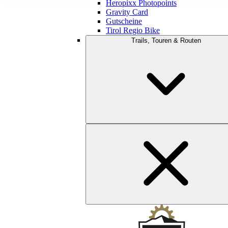
Heropixx Photopoints
Gravity Card
Gutscheine
Tirol Regio Bike
Trails, Touren & Routen