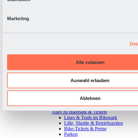
Marketing
Det
Alle zulassen
Auswahl erlauben
Ablehnen
Zurück
Alles zu Bikepark & Tickets
Lines & Trails im Bikepark
Lifte, Shuttle & Betriebszeiten
Bike-Tickets & Preise
Parken