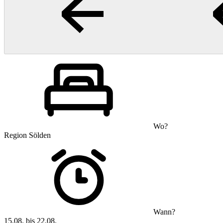
Wo?
Region Sölden
Wann?
15.08. bis 22.08.