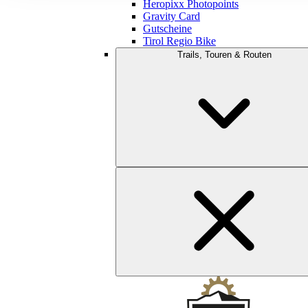
Heropixx Photopoints
Gravity Card
Gutscheine
Tirol Regio Bike
Trails, Touren & Routen