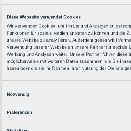
Zurück
Die flowigste Nation der Alpen
Facts
Diese Webseite verwendet Cookies
Bürger:in werden
FAQs
Wir verwenden Cookies, um Inhalte und Anzeigen zu persona
Bikepark-Rules
Funktionen für soziale Medien anbieten zu können und die Zug
Bikepark-Partnerschaften
Nachhaltigkeit in der BRS
unsere Website zu analysieren. Außerdem geben wir Informat
Bikepark & Tickets
Verwendung unserer Website an unsere Partner für soziale 
Werbung und Analysen weiter. Unsere Partner führen diese 
möglicherweise mit weiteren Daten zusammen, die Sie ihnen 
haben oder die sie im Rahmen Ihrer Nutzung der Dienste g
Einwilligungsauswahl
Notwendig
Präferenzen
Statistiken