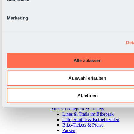
Marketing
Det
Alle zulassen
Auswahl erlauben
Ablehnen
Zurück
Alles zu Bikepark & Tickets
Lines & Trails im Bikepark
Lifte, Shuttle & Betriebszeiten
Bike-Tickets & Preise
Parken