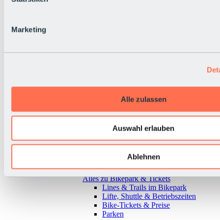
Marketing
Det
Alle zulassen
Auswahl erlauben
Ablehnen
Zurück
Alles zu Bikepark & Tickets
Lines & Trails im Bikepark
Lifte, Shuttle & Betriebszeiten
Bike-Tickets & Preise
Parken