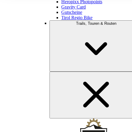
Heropixx Photopoints
Gravity Card
Gutscheine
Tirol Regio Bike
Trails, Touren & Routen