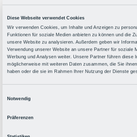
Zurück
Die flowigste Nation der Alpen
Facts
Diese Webseite verwendet Cookies
Bürger:in werden
FAQs
Wir verwenden Cookies, um Inhalte und Anzeigen zu persona
Bikepark-Rules
Funktionen für soziale Medien anbieten zu können und die Zug
Bikepark-Partnerschaften
Nachhaltigkeit in der BRS
unsere Website zu analysieren. Außerdem geben wir Informat
Bikepark & Tickets
Verwendung unserer Website an unsere Partner für soziale 
Werbung und Analysen weiter. Unsere Partner führen diese 
möglicherweise mit weiteren Daten zusammen, die Sie ihnen 
haben oder die sie im Rahmen Ihrer Nutzung der Dienste g
Einwilligungsauswahl
Notwendig
Präferenzen
Statistiken