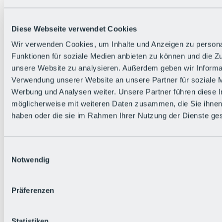
Zurück
Die flowigste Nation der Alpen
Facts
Diese Webseite verwendet Cookies
Bürger:in werden
FAQs
Wir verwenden Cookies, um Inhalte und Anzeigen zu persona
Bikepark-Rules
Funktionen für soziale Medien anbieten zu können und die Zug
Bikepark-Partnerschaften
Nachhaltigkeit in der BRS
unsere Website zu analysieren. Außerdem geben wir Informat
Bikepark & Tickets
Verwendung unserer Website an unsere Partner für soziale 
Werbung und Analysen weiter. Unsere Partner führen diese 
möglicherweise mit weiteren Daten zusammen, die Sie ihnen 
haben oder die sie im Rahmen Ihrer Nutzung der Dienste g
Einwilligungsauswahl
Notwendig
Präferenzen
Statistiken