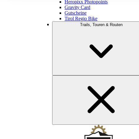
Heropixx Photopoints
Gravity Card
Gutscheine
Tirol Regio Bike
Trails, Touren & Routen