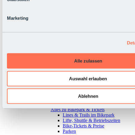
Marketing
Det
Alle zulassen
Auswahl erlauben
Ablehnen
Zurück
Alles zu Bikepark & Tickets
Lines & Trails im Bikepark
Lifte, Shuttle & Betriebszeiten
Bike-Tickets & Preise
Parken