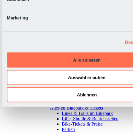
Marketing
Det
Alle zulassen
Auswahl erlauben
Ablehnen
Zurück
Alles zu Bikepark & Tickets
Lines & Trails im Bikepark
Lifte, Shuttle & Betriebszeiten
Bike-Tickets & Preise
Parken