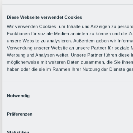
Zurück
Die flowigste Nation der Alpen
Facts
Diese Webseite verwendet Cookies
Bürger:in werden
FAQs
Wir verwenden Cookies, um Inhalte und Anzeigen zu persona
Bikepark-Rules
Funktionen für soziale Medien anbieten zu können und die Zug
Bikepark-Partnerschaften
Nachhaltigkeit in der BRS
unsere Website zu analysieren. Außerdem geben wir Informat
Bikepark & Tickets
Verwendung unserer Website an unsere Partner für soziale 
Werbung und Analysen weiter. Unsere Partner führen diese 
möglicherweise mit weiteren Daten zusammen, die Sie ihnen 
haben oder die sie im Rahmen Ihrer Nutzung der Dienste g
Einwilligungsauswahl
Notwendig
Präferenzen
Statistiken