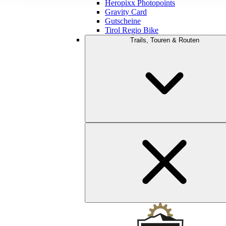
Heropixx Photopoints
Gravity Card
Gutscheine
Tirol Regio Bike
Trails, Touren & Routen