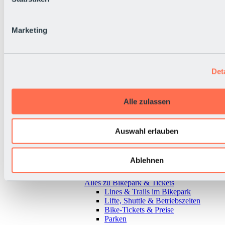
Marketing
Det
Alle zulassen
Auswahl erlauben
Ablehnen
Zurück
Alles zu Bikepark & Tickets
Lines & Trails im Bikepark
Lifte, Shuttle & Betriebszeiten
Bike-Tickets & Preise
Parken