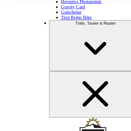
Heropixx Photopoints
Gravity Card
Gutscheine
Tirol Regio Bike
Trails, Touren & Routen