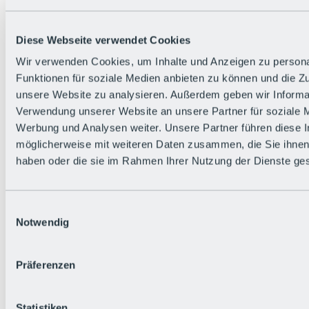
Zurück
Die flowigste Nation der Alpen
Facts
Diese Webseite verwendet Cookies
Bürger:in werden
FAQs
Wir verwenden Cookies, um Inhalte und Anzeigen zu persona
Bikepark-Rules
Funktionen für soziale Medien anbieten zu können und die Zug
Bikepark-Partnerschaften
Nachhaltigkeit in der BRS
unsere Website zu analysieren. Außerdem geben wir Informat
Bikepark & Tickets
Verwendung unserer Website an unsere Partner für soziale 
Werbung und Analysen weiter. Unsere Partner führen diese 
möglicherweise mit weiteren Daten zusammen, die Sie ihnen 
haben oder die sie im Rahmen Ihrer Nutzung der Dienste g
Einwilligungsauswahl
Notwendig
Präferenzen
Statistiken