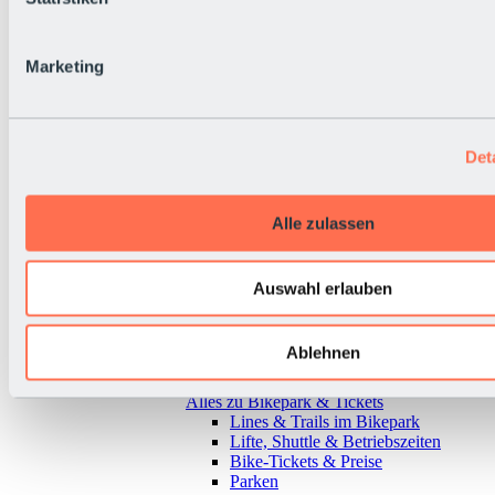
Marketing
Det
Alle zulassen
Auswahl erlauben
Ablehnen
Zurück
Alles zu Bikepark & Tickets
Lines & Trails im Bikepark
Lifte, Shuttle & Betriebszeiten
Bike-Tickets & Preise
Parken