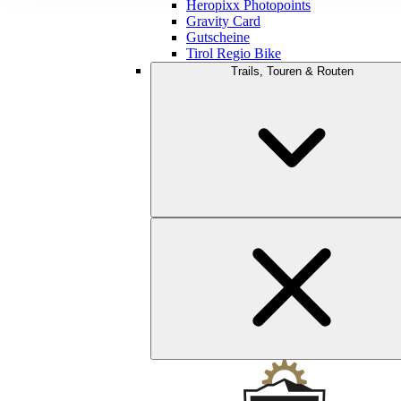
Heropixx Photopoints
Gravity Card
Gutscheine
Tirol Regio Bike
Trails, Touren & Routen