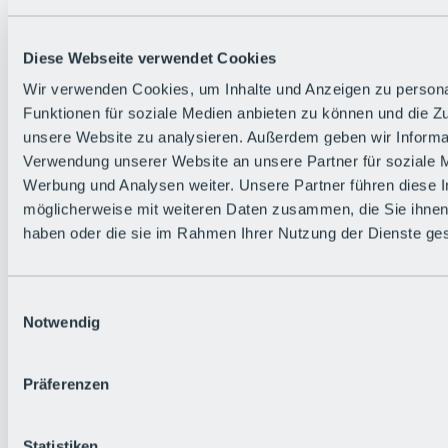
Zurück
Die flowigste Nation der Alpen
Facts
Diese Webseite verwendet Cookies
Bürger:in werden
FAQs
Wir verwenden Cookies, um Inhalte und Anzeigen zu persona
Bikepark-Rules
Funktionen für soziale Medien anbieten zu können und die Zug
Bikepark-Partnerschaften
Nachhaltigkeit in der BRS
unsere Website zu analysieren. Außerdem geben wir Informat
Bikepark & Tickets
Verwendung unserer Website an unsere Partner für soziale 
Werbung und Analysen weiter. Unsere Partner führen diese 
möglicherweise mit weiteren Daten zusammen, die Sie ihnen 
haben oder die sie im Rahmen Ihrer Nutzung der Dienste g
Einwilligungsauswahl
Notwendig
Präferenzen
Statistiken