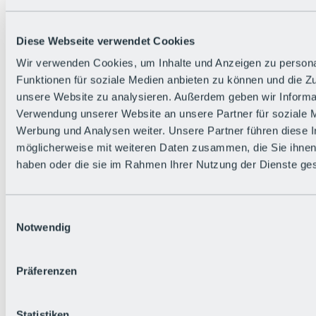
Zurück
Die flowigste Nation der Alpen
Facts
Diese Webseite verwendet Cookies
Bürger:in werden
FAQs
Wir verwenden Cookies, um Inhalte und Anzeigen zu persona
Bikepark-Rules
Funktionen für soziale Medien anbieten zu können und die Zug
Bikepark-Partnerschaften
Nachhaltigkeit in der BRS
unsere Website zu analysieren. Außerdem geben wir Informat
Bikepark & Tickets
Verwendung unserer Website an unsere Partner für soziale 
Werbung und Analysen weiter. Unsere Partner führen diese 
möglicherweise mit weiteren Daten zusammen, die Sie ihnen 
haben oder die sie im Rahmen Ihrer Nutzung der Dienste g
Einwilligungsauswahl
Notwendig
Präferenzen
Statistiken