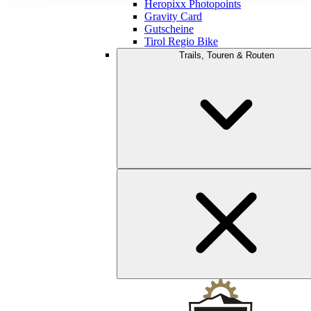
Heropixx Photopoints
Gravity Card
Gutscheine
Tirol Regio Bike
Trails, Touren & Routen