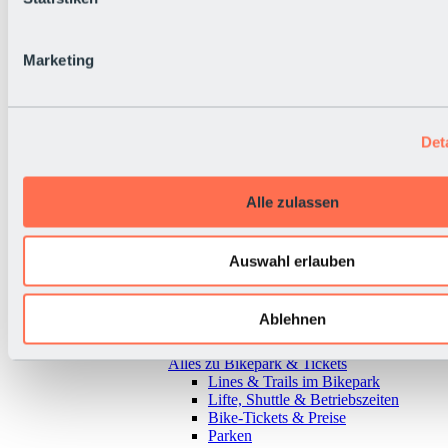
Marketing
Det
Alle zulassen
Auswahl erlauben
Ablehnen
Zurück
Alles zu Bikepark & Tickets
Lines & Trails im Bikepark
Lifte, Shuttle & Betriebszeiten
Bike-Tickets & Preise
Parken