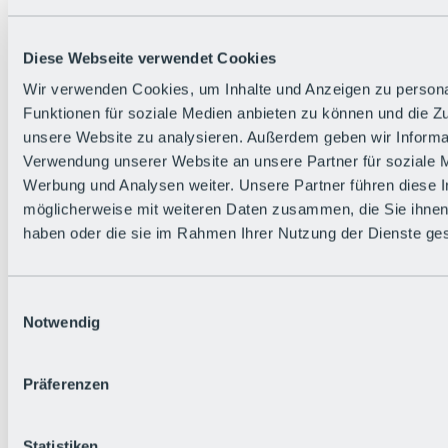
Zurück
Die flowigste Nation der Alpen
Facts
Diese Webseite verwendet Cookies
Bürger:in werden
FAQs
Wir verwenden Cookies, um Inhalte und Anzeigen zu persona
Bikepark-Rules
Funktionen für soziale Medien anbieten zu können und die Zug
Bikepark-Partnerschaften
Nachhaltigkeit in der BRS
unsere Website zu analysieren. Außerdem geben wir Informat
Bikepark & Tickets
Verwendung unserer Website an unsere Partner für soziale 
Werbung und Analysen weiter. Unsere Partner führen diese 
möglicherweise mit weiteren Daten zusammen, die Sie ihnen 
haben oder die sie im Rahmen Ihrer Nutzung der Dienste g
Einwilligungsauswahl
Notwendig
Präferenzen
Statistiken