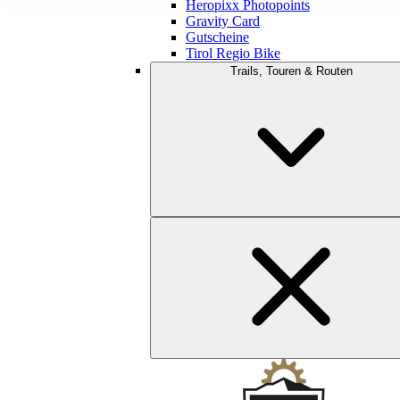
Heropixx Photopoints
Gravity Card
Gutscheine
Tirol Regio Bike
Trails, Touren & Routen