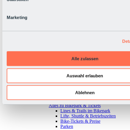
Marketing
Det
Alle zulassen
Auswahl erlauben
Ablehnen
Zurück
Alles zu Bikepark & Tickets
Lines & Trails im Bikepark
Lifte, Shuttle & Betriebszeiten
Bike-Tickets & Preise
Parken