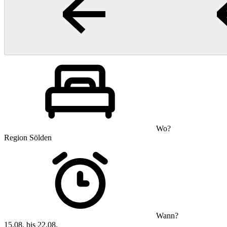
Wo?
Region Sölden
Wann?
15.08. bis 22.08.