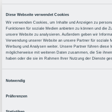
Zurück
Die flowigste Nation der Alpen
Facts
Diese Webseite verwendet Cookies
Bürger:in werden
FAQs
Wir verwenden Cookies, um Inhalte und Anzeigen zu persona
Bikepark-Rules
Funktionen für soziale Medien anbieten zu können und die Zug
Bikepark-Partnerschaften
Nachhaltigkeit in der BRS
unsere Website zu analysieren. Außerdem geben wir Informat
Bikepark & Tickets
Verwendung unserer Website an unsere Partner für soziale 
Werbung und Analysen weiter. Unsere Partner führen diese 
möglicherweise mit weiteren Daten zusammen, die Sie ihnen 
haben oder die sie im Rahmen Ihrer Nutzung der Dienste g
Einwilligungsauswahl
Notwendig
Präferenzen
Statistiken