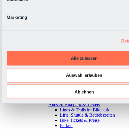
Marketing
Det
Alle zulassen
Auswahl erlauben
Ablehnen
Zurück
Alles zu Bikepark & Tickets
Lines & Trails im Bikepark
Lifte, Shuttle & Betriebszeiten
Bike-Tickets & Preise
Parken