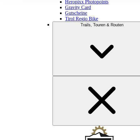
Heropixx Photopoints
Gravity Card
Gutscheine
Tirol Regio Bike
Trails, Touren & Routen