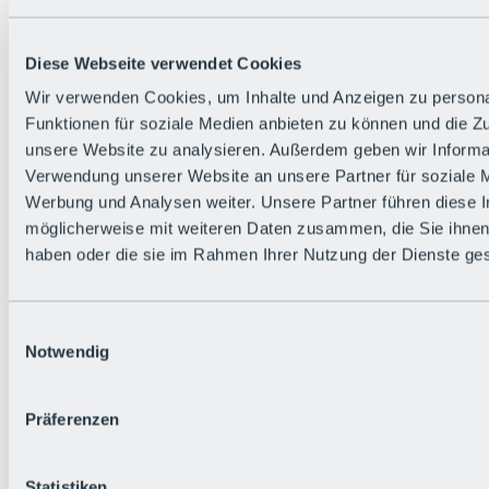
Zurück
Die flowigste Nation der Alpen
Facts
Diese Webseite verwendet Cookies
Bürger:in werden
FAQs
Wir verwenden Cookies, um Inhalte und Anzeigen zu persona
Bikepark-Rules
Funktionen für soziale Medien anbieten zu können und die Zug
Bikepark-Partnerschaften
Nachhaltigkeit in der BRS
unsere Website zu analysieren. Außerdem geben wir Informat
Bikepark & Tickets
Verwendung unserer Website an unsere Partner für soziale 
Werbung und Analysen weiter. Unsere Partner führen diese 
möglicherweise mit weiteren Daten zusammen, die Sie ihnen 
haben oder die sie im Rahmen Ihrer Nutzung der Dienste g
Einwilligungsauswahl
Notwendig
Präferenzen
Statistiken