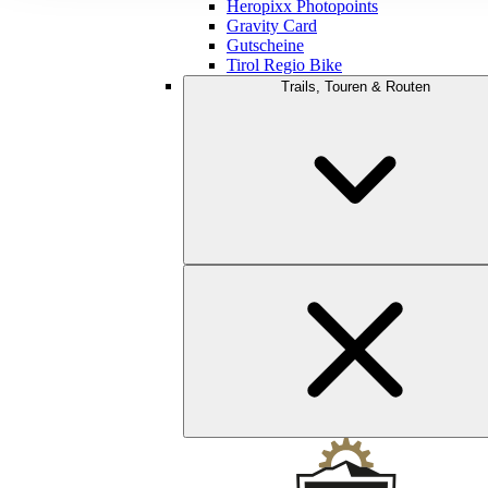
Heropixx Photopoints
Gravity Card
Gutscheine
Tirol Regio Bike
Trails, Touren & Routen