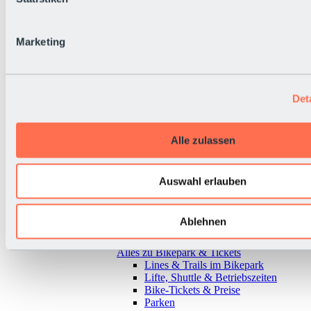
Marketing
Det
Alle zulassen
Auswahl erlauben
Ablehnen
Zurück
Alles zu Bikepark & Tickets
Lines & Trails im Bikepark
Lifte, Shuttle & Betriebszeiten
Bike-Tickets & Preise
Parken