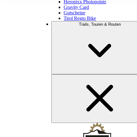
Heropixx Photopoints
Gravity Card
Gutscheine
Tirol Regio Bike
Trails, Touren & Routen