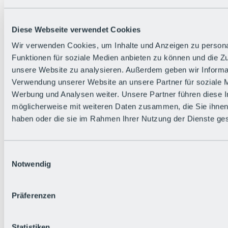
Zurück
Die flowigste Nation der Alpen
Facts
Diese Webseite verwendet Cookies
Bürger:in werden
FAQs
Wir verwenden Cookies, um Inhalte und Anzeigen zu persona
Bikepark-Rules
Funktionen für soziale Medien anbieten zu können und die Zug
Bikepark-Partnerschaften
Nachhaltigkeit in der BRS
unsere Website zu analysieren. Außerdem geben wir Informat
Bikepark & Tickets
Verwendung unserer Website an unsere Partner für soziale 
Werbung und Analysen weiter. Unsere Partner führen diese 
möglicherweise mit weiteren Daten zusammen, die Sie ihnen 
haben oder die sie im Rahmen Ihrer Nutzung der Dienste g
Einwilligungsauswahl
Notwendig
Präferenzen
Statistiken