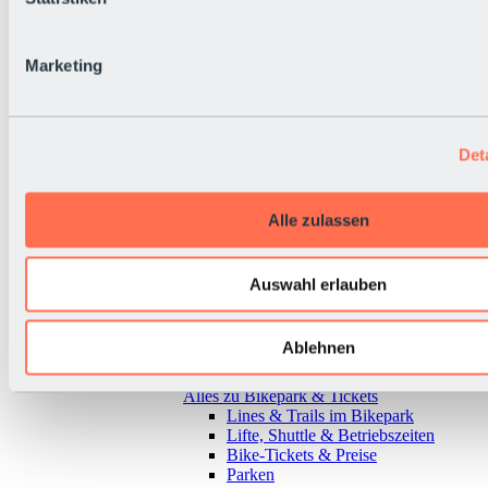
Marketing
Det
Alle zulassen
Auswahl erlauben
Ablehnen
Zurück
Alles zu Bikepark & Tickets
Lines & Trails im Bikepark
Lifte, Shuttle & Betriebszeiten
Bike-Tickets & Preise
Parken