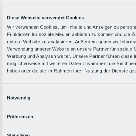
Zurück
Die flowigste Nation der Alpen
Facts
Diese Webseite verwendet Cookies
Bürger:in werden
FAQs
Wir verwenden Cookies, um Inhalte und Anzeigen zu persona
Bikepark-Rules
Funktionen für soziale Medien anbieten zu können und die Zug
Bikepark-Partnerschaften
Nachhaltigkeit in der BRS
unsere Website zu analysieren. Außerdem geben wir Informat
Bikepark & Tickets
Verwendung unserer Website an unsere Partner für soziale 
Werbung und Analysen weiter. Unsere Partner führen diese 
möglicherweise mit weiteren Daten zusammen, die Sie ihnen 
haben oder die sie im Rahmen Ihrer Nutzung der Dienste g
Einwilligungsauswahl
Notwendig
Präferenzen
Statistiken