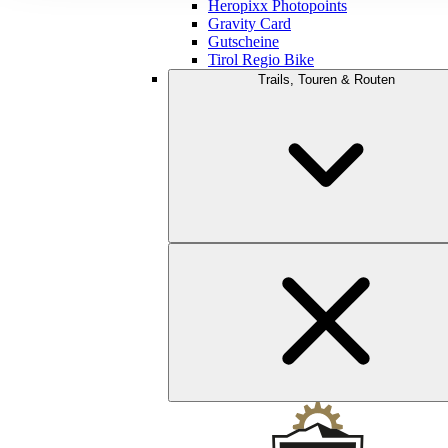
Heropixx Photopoints
Gravity Card
Gutscheine
Tirol Regio Bike
Trails, Touren & Routen