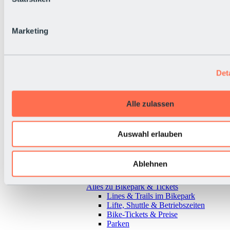
Marketing
Det
Alle zulassen
Auswahl erlauben
Ablehnen
Zurück
Alles zu Bikepark & Tickets
Lines & Trails im Bikepark
Lifte, Shuttle & Betriebszeiten
Bike-Tickets & Preise
Parken