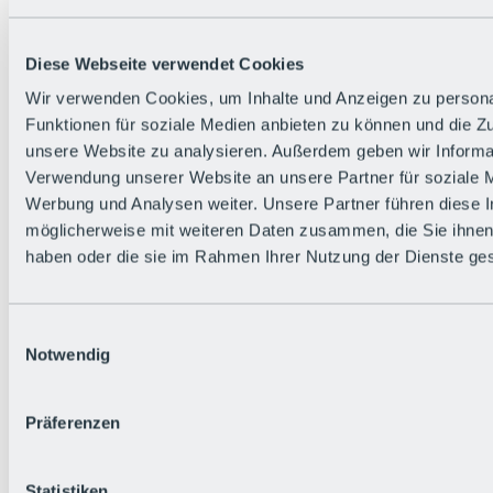
Zurück
Die flowigste Nation der Alpen
Facts
Diese Webseite verwendet Cookies
Bürger:in werden
FAQs
Wir verwenden Cookies, um Inhalte und Anzeigen zu persona
Bikepark-Rules
Funktionen für soziale Medien anbieten zu können und die Zug
Bikepark-Partnerschaften
Nachhaltigkeit in der BRS
unsere Website zu analysieren. Außerdem geben wir Informat
Bikepark & Tickets
Verwendung unserer Website an unsere Partner für soziale 
Werbung und Analysen weiter. Unsere Partner führen diese 
möglicherweise mit weiteren Daten zusammen, die Sie ihnen 
haben oder die sie im Rahmen Ihrer Nutzung der Dienste g
Einwilligungsauswahl
Notwendig
Präferenzen
Statistiken