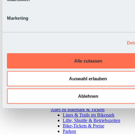
Marketing
Det
Alle zulassen
Auswahl erlauben
Ablehnen
Zurück
Alles zu Bikepark & Tickets
Lines & Trails im Bikepark
Lifte, Shuttle & Betriebszeiten
Bike-Tickets & Preise
Parken