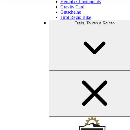
Heropixx Photopoints
Gravity Card
Gutscheine
Tirol Regio Bike
Trails, Touren & Routen