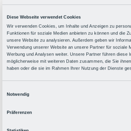
Zurück
Die flowigste Nation der Alpen
Facts
Diese Webseite verwendet Cookies
Bürger:in werden
FAQs
Wir verwenden Cookies, um Inhalte und Anzeigen zu persona
Bikepark-Rules
Funktionen für soziale Medien anbieten zu können und die Zug
Bikepark-Partnerschaften
Nachhaltigkeit in der BRS
unsere Website zu analysieren. Außerdem geben wir Informat
Bikepark & Tickets
Verwendung unserer Website an unsere Partner für soziale 
Werbung und Analysen weiter. Unsere Partner führen diese 
möglicherweise mit weiteren Daten zusammen, die Sie ihnen 
haben oder die sie im Rahmen Ihrer Nutzung der Dienste g
Einwilligungsauswahl
Notwendig
Präferenzen
Statistiken