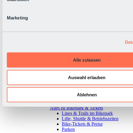
Marketing
Det
Alle zulassen
Auswahl erlauben
Ablehnen
Zurück
Alles zu Bikepark & Tickets
Lines & Trails im Bikepark
Lifte, Shuttle & Betriebszeiten
Bike-Tickets & Preise
Parken