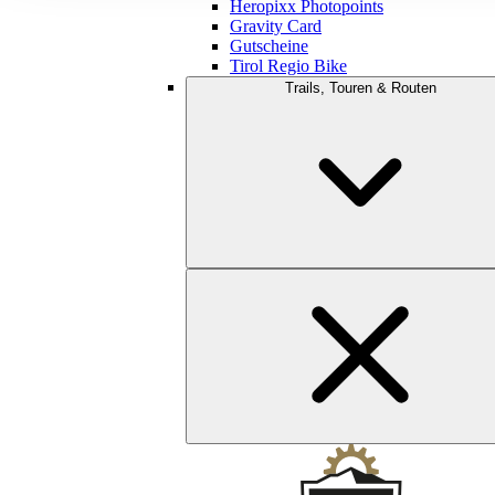
Heropixx Photopoints
Gravity Card
Gutscheine
Tirol Regio Bike
Trails, Touren & Routen