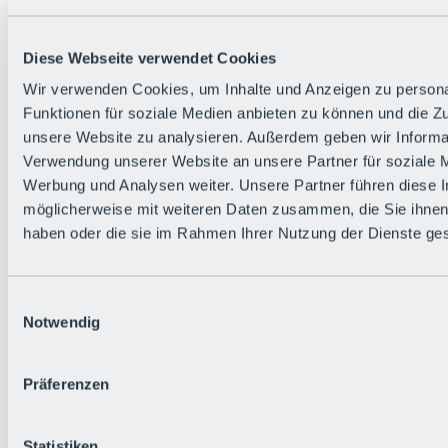
Zurück
Die flowigste Nation der Alpen
Facts
Diese Webseite verwendet Cookies
Bürger:in werden
FAQs
Wir verwenden Cookies, um Inhalte und Anzeigen zu persona
Bikepark-Rules
Funktionen für soziale Medien anbieten zu können und die Zug
Bikepark-Partnerschaften
Nachhaltigkeit in der BRS
unsere Website zu analysieren. Außerdem geben wir Informat
Bikepark & Tickets
Verwendung unserer Website an unsere Partner für soziale 
Werbung und Analysen weiter. Unsere Partner führen diese 
möglicherweise mit weiteren Daten zusammen, die Sie ihnen 
haben oder die sie im Rahmen Ihrer Nutzung der Dienste g
Einwilligungsauswahl
Notwendig
Präferenzen
Statistiken