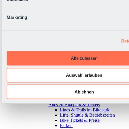
Marketing
Det
Alle zulassen
Auswahl erlauben
Ablehnen
Zurück
Alles zu Bikepark & Tickets
Lines & Trails im Bikepark
Lifte, Shuttle & Betriebszeiten
Bike-Tickets & Preise
Parken