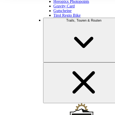
Heropixx Photopoints
Gravity Card
Gutscheine
Tirol Regio Bike
Trails, Touren & Routen