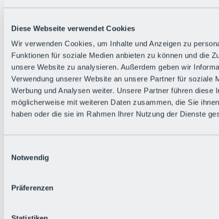
Zurück
Die flowigste Nation der Alpen
Facts
Diese Webseite verwendet Cookies
Bürger:in werden
FAQs
Wir verwenden Cookies, um Inhalte und Anzeigen zu persona
Bikepark-Rules
Funktionen für soziale Medien anbieten zu können und die Zug
Bikepark-Partnerschaften
Nachhaltigkeit in der BRS
unsere Website zu analysieren. Außerdem geben wir Informat
Bikepark & Tickets
Verwendung unserer Website an unsere Partner für soziale 
Werbung und Analysen weiter. Unsere Partner führen diese 
möglicherweise mit weiteren Daten zusammen, die Sie ihnen 
haben oder die sie im Rahmen Ihrer Nutzung der Dienste g
Einwilligungsauswahl
Notwendig
Präferenzen
Statistiken