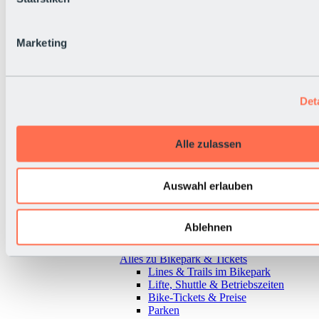
Marketing
Det
Alle zulassen
Auswahl erlauben
Ablehnen
Zurück
Alles zu Bikepark & Tickets
Lines & Trails im Bikepark
Lifte, Shuttle & Betriebszeiten
Bike-Tickets & Preise
Parken