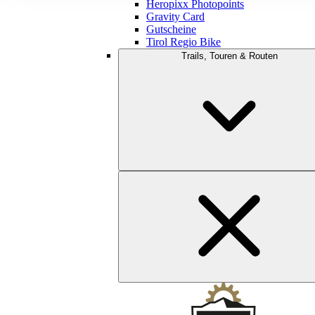
Heropixx Photopoints
Gravity Card
Gutscheine
Tirol Regio Bike
Trails, Touren & Routen