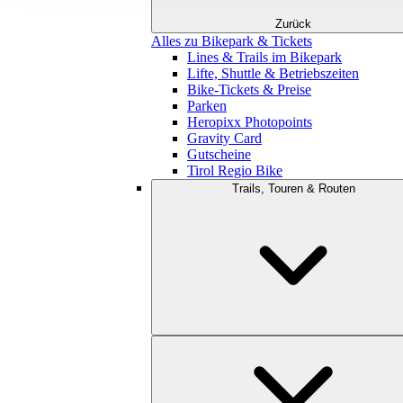
Zurück
Alles zu Bikepark & Tickets
Lines & Trails im Bikepark
Lifte, Shuttle & Betriebszeiten
Bike-Tickets & Preise
Parken
Heropixx Photopoints
Gravity Card
Gutscheine
Tirol Regio Bike
Trails, Touren & Routen