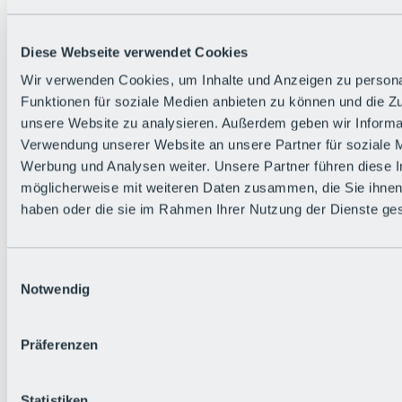
Diese Webseite verwendet Cookies
Wir verwenden Cookies, um Inhalte und Anzeigen zu persona
Funktionen für soziale Medien anbieten zu können und die Zug
Zurück
unsere Website zu analysieren. Außerdem geben wir Informat
Die flowigste Nation der Alpen
Verwendung unserer Website an unsere Partner für soziale 
Facts
Werbung und Analysen weiter. Unsere Partner führen diese 
Bürger:in werden
FAQs
möglicherweise mit weiteren Daten zusammen, die Sie ihnen 
Bikepark-Rules
haben oder die sie im Rahmen Ihrer Nutzung der Dienste g
Bikepark-Partnerschaften
Nachhaltigkeit in der BRS
Bikepark & Tickets
Einwilligungsauswahl
Notwendig
Präferenzen
Statistiken