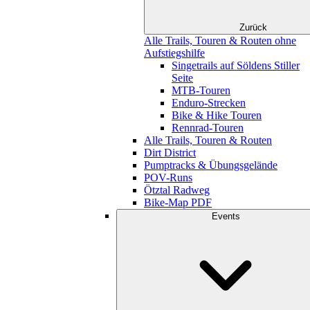
Zurück
Alle Trails, Touren & Routen ohne
Aufstiegshilfe
Singetrails auf Söldens Stiller
Seite
MTB-Touren
Enduro-Strecken
Bike & Hike Touren
Rennrad-Touren
Alle Trails, Touren & Routen
Dirt District
Pumptracks & Übungsgelände
POV-Runs
Ötztal Radweg
Bike-Map PDF
Events