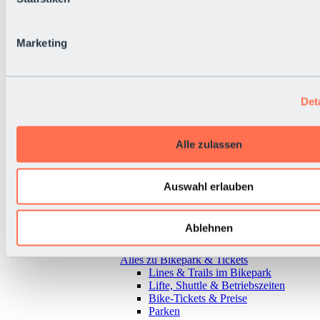
Marketing
Det
Alle zulassen
Auswahl erlauben
Ablehnen
Zurück
Alles zu Bikepark & Tickets
Lines & Trails im Bikepark
Lifte, Shuttle & Betriebszeiten
Bike-Tickets & Preise
Parken