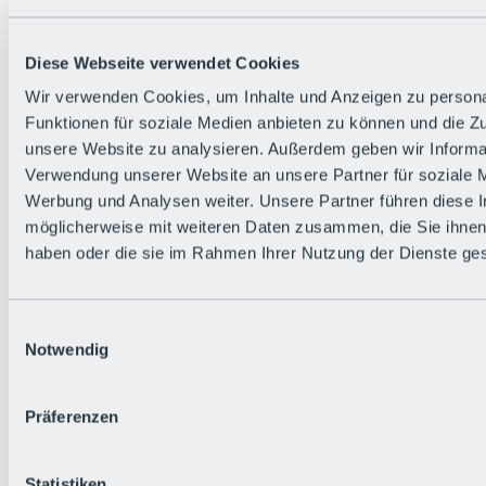
Zurück
Die flowigste Nation der Alpen
Facts
Diese Webseite verwendet Cookies
Bürger:in werden
FAQs
Wir verwenden Cookies, um Inhalte und Anzeigen zu persona
Bikepark-Rules
Funktionen für soziale Medien anbieten zu können und die Zug
Bikepark-Partnerschaften
Nachhaltigkeit in der BRS
unsere Website zu analysieren. Außerdem geben wir Informat
Bikepark & Tickets
Verwendung unserer Website an unsere Partner für soziale 
Werbung und Analysen weiter. Unsere Partner führen diese 
möglicherweise mit weiteren Daten zusammen, die Sie ihnen 
haben oder die sie im Rahmen Ihrer Nutzung der Dienste g
Einwilligungsauswahl
Notwendig
Präferenzen
Statistiken