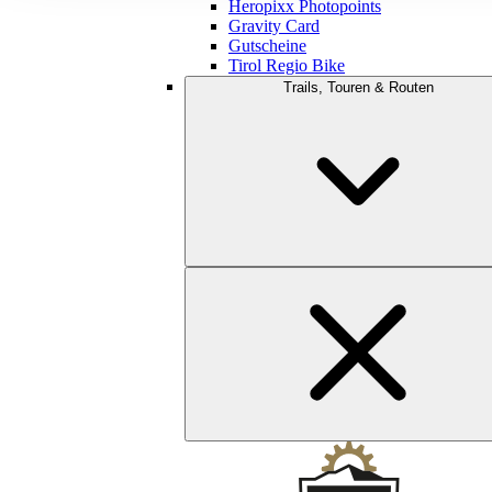
Heropixx Photopoints
Gravity Card
Gutscheine
Tirol Regio Bike
Trails, Touren & Routen