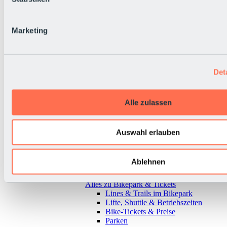
Marketing
Det
Alle zulassen
Auswahl erlauben
Ablehnen
Zurück
Alles zu Bikepark & Tickets
Lines & Trails im Bikepark
Lifte, Shuttle & Betriebszeiten
Bike-Tickets & Preise
Parken