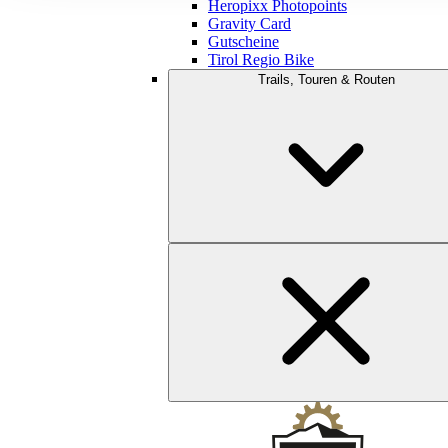
Heropixx Photopoints
Gravity Card
Gutscheine
Tirol Regio Bike
Trails, Touren & Routen