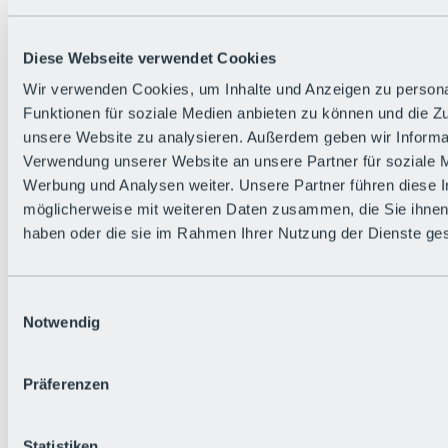
Zurück
Die flowigste Nation der Alpen
Facts
Diese Webseite verwendet Cookies
Bürger:in werden
FAQs
Wir verwenden Cookies, um Inhalte und Anzeigen zu persona
Bikepark-Rules
Funktionen für soziale Medien anbieten zu können und die Zug
Bikepark-Partnerschaften
Nachhaltigkeit in der BRS
unsere Website zu analysieren. Außerdem geben wir Informat
Bikepark & Tickets
Verwendung unserer Website an unsere Partner für soziale 
Werbung und Analysen weiter. Unsere Partner führen diese 
möglicherweise mit weiteren Daten zusammen, die Sie ihnen 
haben oder die sie im Rahmen Ihrer Nutzung der Dienste g
Einwilligungsauswahl
Notwendig
Präferenzen
Statistiken