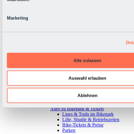
Marketing
Det
Alle zulassen
Auswahl erlauben
Ablehnen
Zurück
Alles zu Bikepark & Tickets
Lines & Trails im Bikepark
Lifte, Shuttle & Betriebszeiten
Bike-Tickets & Preise
Parken