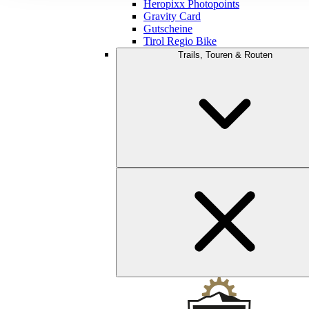
Heropixx Photopoints
Gravity Card
Gutscheine
Tirol Regio Bike
Trails, Touren & Routen