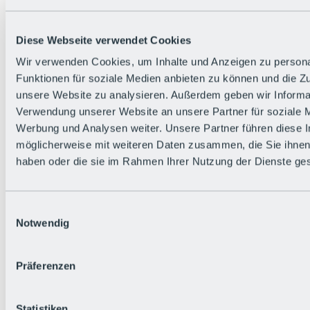
Zurück
Die flowigste Nation der Alpen
Facts
Diese Webseite verwendet Cookies
Bürger:in werden
FAQs
Wir verwenden Cookies, um Inhalte und Anzeigen zu persona
Bikepark-Rules
Funktionen für soziale Medien anbieten zu können und die Zug
Bikepark-Partnerschaften
Nachhaltigkeit in der BRS
unsere Website zu analysieren. Außerdem geben wir Informat
Bikepark & Tickets
Verwendung unserer Website an unsere Partner für soziale 
Werbung und Analysen weiter. Unsere Partner führen diese 
möglicherweise mit weiteren Daten zusammen, die Sie ihnen 
haben oder die sie im Rahmen Ihrer Nutzung der Dienste g
Einwilligungsauswahl
Notwendig
Präferenzen
Statistiken