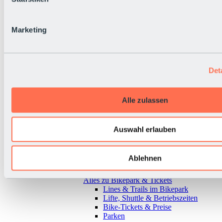
Marketing
Det
Alle zulassen
Auswahl erlauben
Ablehnen
Zurück
Alles zu Bikepark & Tickets
Lines & Trails im Bikepark
Lifte, Shuttle & Betriebszeiten
Bike-Tickets & Preise
Parken