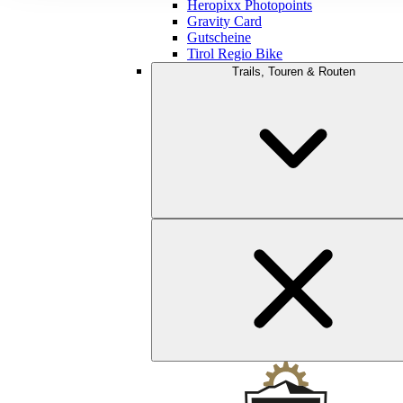
Heropixx Photopoints
Gravity Card
Gutscheine
Tirol Regio Bike
Trails, Touren & Routen