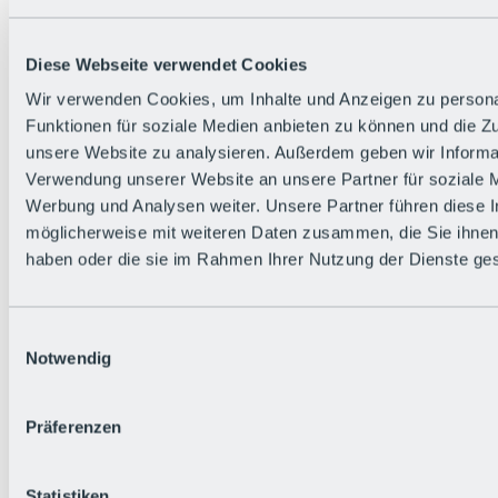
Zurück
Die flowigste Nation der Alpen
Facts
Diese Webseite verwendet Cookies
Bürger:in werden
FAQs
Wir verwenden Cookies, um Inhalte und Anzeigen zu persona
Bikepark-Rules
Funktionen für soziale Medien anbieten zu können und die Zug
Bikepark-Partnerschaften
Nachhaltigkeit in der BRS
unsere Website zu analysieren. Außerdem geben wir Informat
Bikepark & Tickets
Verwendung unserer Website an unsere Partner für soziale 
Werbung und Analysen weiter. Unsere Partner führen diese 
möglicherweise mit weiteren Daten zusammen, die Sie ihnen 
haben oder die sie im Rahmen Ihrer Nutzung der Dienste g
Einwilligungsauswahl
Notwendig
Präferenzen
Statistiken