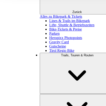
Zurück
Alles zu Bikepark & Tickets
Lines & Trails im Bikepark
Lifte, Shuttle & Betriebszeiten
Bike-Tickets & Preise
Parken
Heropixx Photopoints
Gravity Card
Gutscheine
Tirol Regio Bike
Trails, Touren & Routen