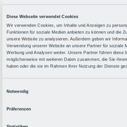
Diese Webseite verwendet Cookies
Wir verwenden Cookies, um Inhalte und Anzeigen zu persona
Funktionen für soziale Medien anbieten zu können und die Zug
unsere Website zu analysieren. Außerdem geben wir Informat
Zurück
Verwendung unserer Website an unsere Partner für soziale 
Die flowigste Nation der Alpen
Werbung und Analysen weiter. Unsere Partner führen diese 
Facts
möglicherweise mit weiteren Daten zusammen, die Sie ihnen 
Bürger:in werden
FAQs
haben oder die sie im Rahmen Ihrer Nutzung der Dienste g
Bikepark-Rules
Bikepark-Partnerschaften
Nachhaltigkeit in der BRS
Einwilligungsauswahl
Bikepark & Tickets
Notwendig
Präferenzen
Statistiken