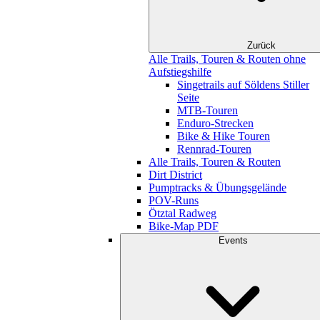
Zurück
Alle Trails, Touren & Routen ohne
Aufstiegshilfe
Singetrails auf Söldens Stiller
Seite
MTB-Touren
Enduro-Strecken
Bike & Hike Touren
Rennrad-Touren
Alle Trails, Touren & Routen
Dirt District
Pumptracks & Übungsgelände
POV-Runs
Ötztal Radweg
Bike-Map PDF
Events