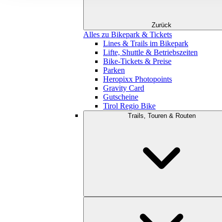
Zurück
Alles zu Bikepark & Tickets
Lines & Trails im Bikepark
Lifte, Shuttle & Betriebszeiten
Bike-Tickets & Preise
Parken
Heropixx Photopoints
Gravity Card
Gutscheine
Tirol Regio Bike
Trails, Touren & Routen