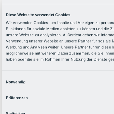
Diese Webseite verwendet Cookies
Wir verwenden Cookies, um Inhalte und Anzeigen zu persona
Funktionen für soziale Medien anbieten zu können und die Zug
unsere Website zu analysieren. Außerdem geben wir Informat
Zurück
Verwendung unserer Website an unsere Partner für soziale 
Die flowigste Nation der Alpen
Werbung und Analysen weiter. Unsere Partner führen diese 
Facts
möglicherweise mit weiteren Daten zusammen, die Sie ihnen 
Bürger:in werden
FAQs
haben oder die sie im Rahmen Ihrer Nutzung der Dienste g
Bikepark-Rules
Bikepark-Partnerschaften
Nachhaltigkeit in der BRS
Einwilligungsauswahl
Bikepark & Tickets
Notwendig
Präferenzen
Statistiken