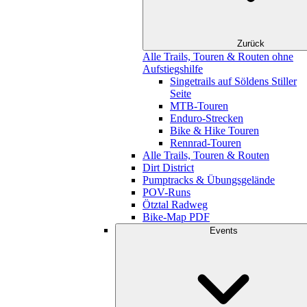
Zurück
Alle Trails, Touren & Routen ohne
Aufstiegshilfe
Singetrails auf Söldens Stiller
Seite
MTB-Touren
Enduro-Strecken
Bike & Hike Touren
Rennrad-Touren
Alle Trails, Touren & Routen
Dirt District
Pumptracks & Übungsgelände
POV-Runs
Ötztal Radweg
Bike-Map PDF
Events