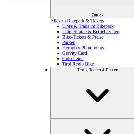
Zurück
Alles zu Bikepark & Tickets
Lines & Trails im Bikepark
Lifte, Shuttle & Betriebszeiten
Bike-Tickets & Preise
Parken
Heropixx Photopoints
Gravity Card
Gutscheine
Tirol Regio Bike
Trails, Touren & Routen