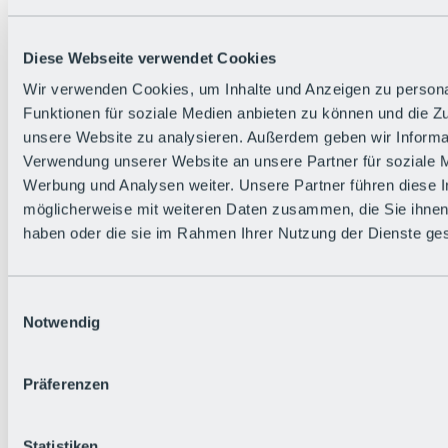
Diese Webseite verwendet Cookies
Wir verwenden Cookies, um Inhalte und Anzeigen zu persona
Funktionen für soziale Medien anbieten zu können und die Zug
unsere Website zu analysieren. Außerdem geben wir Informat
Zurück
Verwendung unserer Website an unsere Partner für soziale 
Die flowigste Nation der Alpen
Werbung und Analysen weiter. Unsere Partner führen diese 
Facts
möglicherweise mit weiteren Daten zusammen, die Sie ihnen 
Bürger:in werden
FAQs
haben oder die sie im Rahmen Ihrer Nutzung der Dienste g
Bikepark-Rules
Bikepark-Partnerschaften
Nachhaltigkeit in der BRS
Einwilligungsauswahl
Bikepark & Tickets
Notwendig
Präferenzen
Statistiken