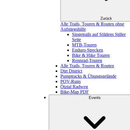
Zurück
Alle Trails, Touren & Routen ohne
Aufstiegshilfe
Singetrails auf Söldens Stiller
Seite
MTB-Touren
Enduro-Strecken
Bike & Hike Touren
Rennrad-Touren
Alle Trails, Touren & Routen
Dirt District
Pumptracks & Übungsgelände
POV-Runs
Ötztal Radweg
Bike-Map PDF
Events