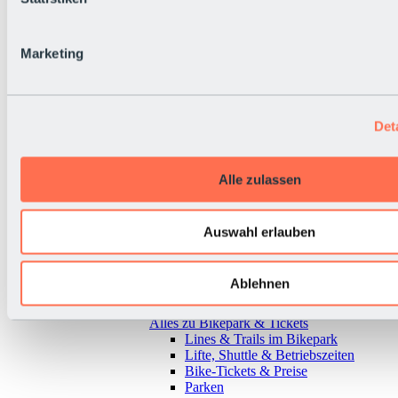
Marketing
Det
Alle zulassen
Auswahl erlauben
Ablehnen
Zurück
Alles zu Bikepark & Tickets
Lines & Trails im Bikepark
Lifte, Shuttle & Betriebszeiten
Bike-Tickets & Preise
Parken