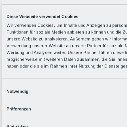
Zurück
Die flowigste Nation der Alpen
Facts
Diese Webseite verwendet Cookies
Bürger:in werden
FAQs
Wir verwenden Cookies, um Inhalte und Anzeigen zu persona
Bikepark-Rules
Funktionen für soziale Medien anbieten zu können und die Zug
Bikepark-Partnerschaften
Nachhaltigkeit in der BRS
unsere Website zu analysieren. Außerdem geben wir Informat
Bikepark & Tickets
Verwendung unserer Website an unsere Partner für soziale 
Werbung und Analysen weiter. Unsere Partner führen diese 
möglicherweise mit weiteren Daten zusammen, die Sie ihnen 
haben oder die sie im Rahmen Ihrer Nutzung der Dienste g
Einwilligungsauswahl
Notwendig
Präferenzen
Statistiken