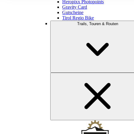
Heropixx Photopoints
Gravity Card
Gutscheine
Tirol Regio Bike
Trails, Touren & Routen