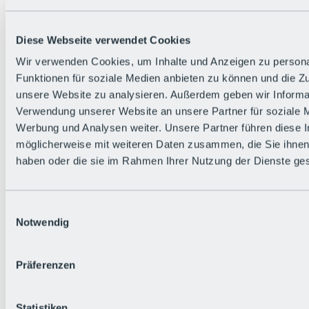
Die flowigste Nation der Alpen
Facts
Bürger:in werden
FAQs
Diese Webseite verwendet Cookies
Bikepark-Rules
Wir verwenden Cookies, um Inhalte und Anzeigen zu persona
Bikepark-Partnerschaften
Nachhaltigkeit in der BRS
Funktionen für soziale Medien anbieten zu können und die Zug
Bikepark & Tickets
unsere Website zu analysieren. Außerdem geben wir Informat
Verwendung unserer Website an unsere Partner für soziale 
Werbung und Analysen weiter. Unsere Partner führen diese 
möglicherweise mit weiteren Daten zusammen, die Sie ihnen 
haben oder die sie im Rahmen Ihrer Nutzung der Dienste g
Einwilligungsauswahl
Notwendig
Präferenzen
Statistiken