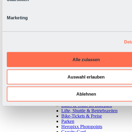
Marketing
Det
Alle zulassen
Auswahl erlauben
Ablehnen
Zurück
Alles zu Bikepark & Tickets
Lines & Trails im Bikepark
Lifte, Shuttle & Betriebszeiten
Bike-Tickets & Preise
Parken
Heropixx Photopoints
Gravity Card